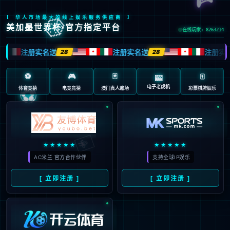

首页

智慧生活
一灯一世界

智慧管理
球速体育护眼
数字教育

创新科技
研发创新

关于球速体育
公司介绍

新闻资讯
联系我们
文化理念