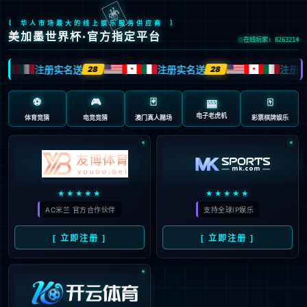

首页

智慧生活
一灯一世界

智慧管理
球速体育护眼
数字教育

创新科技
研发创新

关于球速体育
公司介绍

新闻资讯
联系我们
文化理念